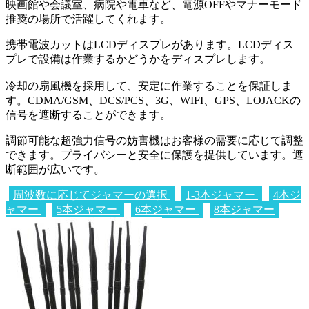
映画館や会議室、病院や電車など、電源OFFやマナーモード
推奨の場所で活躍してくれます。
携帯電波カットはLCDディスプレがあります。LCDディス
プレで設備は作業するかどうかをディスプレします。
冷却の扇風機を採用して、安定に作業することを保証しま
す。CDMA/GSM、DCS/PCS、3G、WIFI、GPS、LOJACKの
信号を遮断することができます。
調節可能な超強力信号の妨害機はお客様の需要に応じて調整
できます。プライバシーと安全に保護を提供しています。遮
断範囲が広いです。
周波数に応じてジャマーの選択
1-3本ジャマー
4本ジ
ャマー
5本ジャマー
6本ジャマー
8本ジャマー