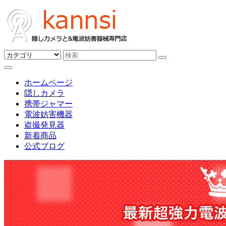
ホームページ
隠しカメラ
携帯ジャマー
電波妨害機器
盗撮発見器
新着商品
公式ブログ