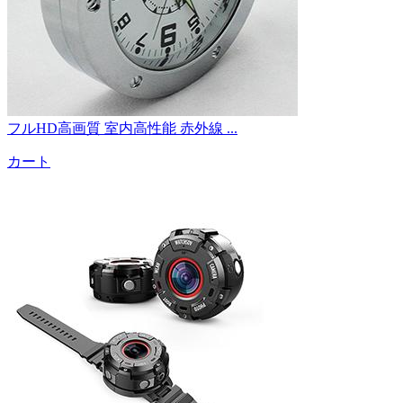
フルHD高画質 室内高性能 赤外線 ...
カート