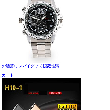
お洒落な スパイグッズ 隠蔽性満 ...
カート