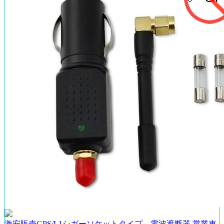
激安販売GPS/L1シガーソケットタイプ 電波遮断器 営業車