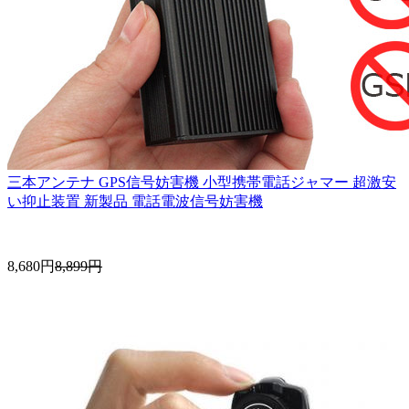
三本アンテナ GPS信号妨害機 小型携帯電話ジャマー 超激安
い抑止装置 新製品 電話電波信号妨害機
8,680円
8,899円