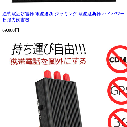
迷惑電話妨害器 電波遮断 ジャミング 電波遮断器 ハイパワー
超強力妨害機
69,880円