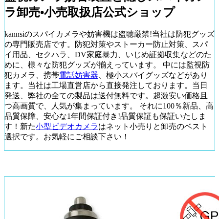
ラ卸売•小売取扱店公式ショップ
kannsiのスパイカメラや妨害機は盗聴厳禁!当社は防犯グッズ
の専門販売店です。防犯対策やストーカー防止対策、スパ
イ用品、セクハラ、DV家庭暴力、いじめ証拠収集などのた
めに、様々な防犯グッズが揃えっています。 中には監視防
犯カメラ、携帯
電話妨害器
、極小スパイグッズなどがあり
ます。当社は工場直営店から直接発注しております。当日
発送、弊社の全ての製品は送付無料です。超激安い価格且
つ高画質で、人気が集まっています。 それに100％新品、高
品質保障、安心な1年間保証付き!品質保証も保証いたしま
す！新た
小型ビデオカメラ
はネット小売りと卸売のベスト
選択です。お気軽にご相談下さい！
人気電波妨害機TOP 3