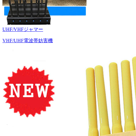
UHF/VHFジャマー
VHF/UHF電波帯妨害機