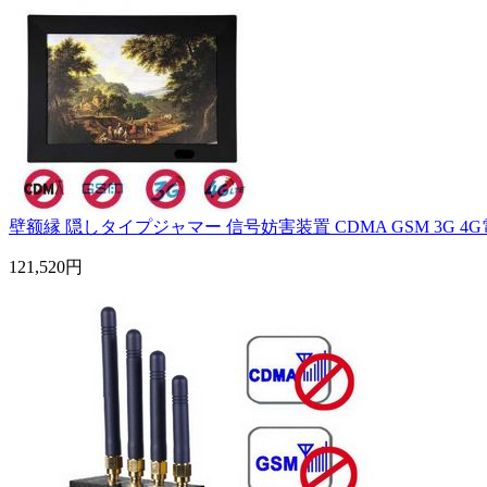
壁额縁 隠しタイプジャマー 信号妨害装置 CDMA GSM 3G 4G電波
121,520円