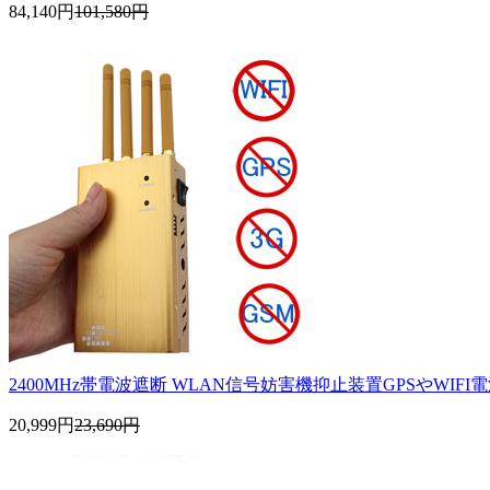
84,140円
101,580円
2400MHz帯電波遮断 WLAN信号妨害機抑止装置GPSやWIFI電波
20,999円
23,690円