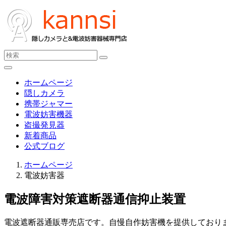
ホームページ
隠しカメラ
携帯ジャマー
電波妨害機器
盗撮発見器
新着商品
公式ブログ
ホームページ
電波妨害器
電波障害対策遮断器通信抑止装置
電波遮断器通販専売店です。自慢自作妨害機を提供しており