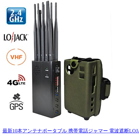
最新10本アンテナポータブル 携帯電話ジャマー 電波遮断LOJACK