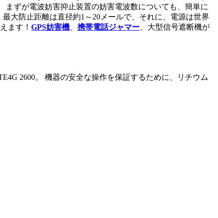
 まずが電波妨害抑止装置の妨害電波数についても、簡単に
囲で、最大防止距離は直径約1～20メールで、それに、電源は世界
使えます！
GPS妨害機
、
携帯電話ジャマー
、大型信号遮断機が
4GHz,LTE4G 2600。 機器の安全な操作を保証するために、リチウム