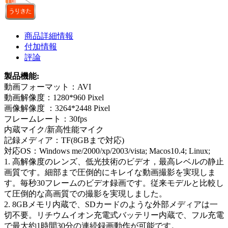
商品詳細情報
付加情報
評論
製品機能:
動画フォーマット：AVI
動画解像度：1280*960 Pixel
画像解像度 ：3264*2448 Pixel
フレームレート：30fps
内蔵マイク/新高性能マイク
記録メディア：TF(8GBまで対応)
対応OS：Windows me/2000/xp/2003/vista; Macos10.4; Linux;
1. 高解像度のレンズ、低光技術のビデオ，最高レベルの静止
画質です。細部まで圧倒的にキレイな動画撮影を実現しま
す。毎秒30フレームのビデオ録画です。従来モデルと比較し
て圧倒的な高画質での撮影を実現しました。
2. 8GBメモリ内蔵で、SDカードのような外部メディアは一
切不要。リチウムイオン充電式バッテリー内蔵で、フル充電
で最大約1時間30分の連続録画動作が可能です。