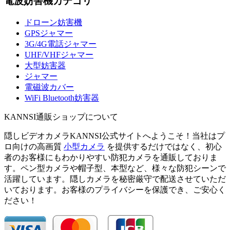
電波妨害機カテゴリ
ドローン妨害機
GPSジャマー
3G/4G電話ジャマー
UHF/VHFジャマー
大型妨害器
ジャマー
電磁波カバー
WiFi Bluetooth妨害器
KANNSI通販ショップについて
隠しビデオカメラKANNSI公式サイトへようこそ！当社はプ
ロ向けの高画質
小型カメラ
を提供するだけではなく、初心
者のお客様にもわかりやすい防犯カメラを通販しておりま
す。ペン型カメラや帽子型、本型など、様々な防犯シーンで
活躍しています。隠しカメラを秘密厳守で配送させていただ
いております。お客様のプライバシーを保護でき、ご安心く
ださい！