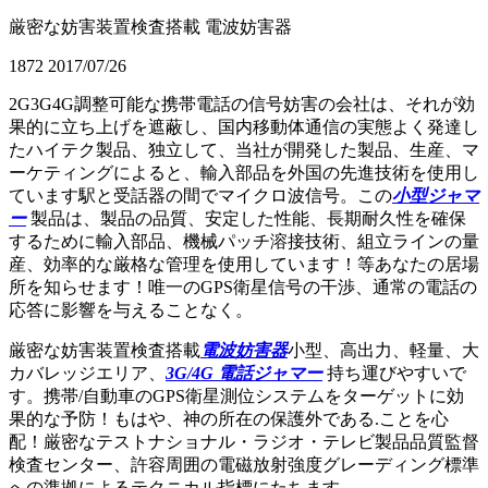
厳密な妨害装置検査搭載 電波妨害器
1872
2017/07/26
2G3G4G調整可能な携帯電話の信号妨害の会社は、それが効
果的に立ち上げを遮蔽し、国内移動体通信の実態よく発達し
たハイテク製品、独立して、当社が開発した製品、生産、マ
ーケティングによると、輸入部品を外国の先進技術を使用し
ています駅と受話器の間でマイクロ波信号。この
小型ジャマ
ー
製品は、製品の品質、安定した性能、長期耐久性を確保
するために輸入部品、機械パッチ溶接技術、組立ラインの量
産、効率的な厳格な管理を使用しています！等あなたの居場
所を知らせます！唯一のGPS衛星信号の干渉、通常の電話の
応答に影響を与えることなく。
厳密な妨害装置検査搭載
電波妨害器
小型、高出力、軽量、大
カバレッジエリア、
3G/4G 電話ジャマー
持ち運びやすいで
す。携帯/自動車のGPS衛星測位システムをターゲットに効
果的な予防！もはや、神の所在の保護外である.ことを心
配！厳密なテストナショナル・ラジオ・テレビ製品品質監督
検査センター、許容周囲の電磁放射強度グレーディング標準
への準拠によるテクニカル指標にたちます。