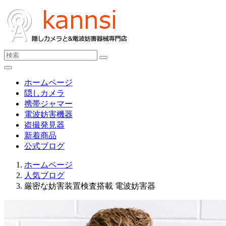
ホームページ
隠しカメラ
携帯ジャマー
電波妨害機器
盗撮発見器
新着商品
公式ブログ
ホームページ
人気ブログ
厳密な妨害装置検査搭載 電波妨害器