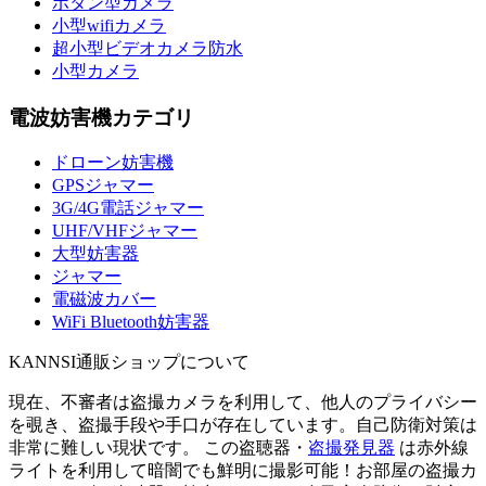
ボタン型カメラ
小型wifiカメラ
超小型ビデオカメラ防水
小型カメラ
電波妨害機カテゴリ
ドローン妨害機
GPSジャマー
3G/4G電話ジャマー
UHF/VHFジャマー
大型妨害器
ジャマー
電磁波カバー
WiFi Bluetooth妨害器
KANNSI通販ショップについて
現在、不審者は盗撮カメラを利用して、他人のプライバシー
を覗き、盗撮手段や手口が存在しています。自己防衛対策は
非常に難しい現状です。 この盗聴器・
盗撮発見器
は赤外線
ライトを利用して暗闇でも鮮明に撮影可能！お部屋の盗撮カ