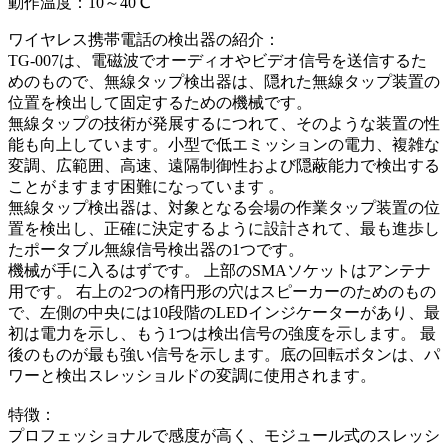
動作温度：10～40℃
ワイヤレス携帯電話の検出器の紹介：
TG-007は、電磁波でオーディオやビデオ信号を送信するた
めのもので、無線タップ検出器は、隠れた無線タップ装置の
位置を検出して固定するための機械です。
無線タップの技術が発展するにつれて、そのような装置の性
能も向上しています。小型で低エミッションの電力、複雑な
変調、広範囲、高速、遠隔制御性および隠蔽能力で検出する
ことがますます困難になっています 。
無線タップ検出器は、対象となる会場の作業タップ装置の位
置を検出し、正確に決定するように設計されて、最も進歩し
たポータブル無線信号検出器の1つです。
機械が手に入るはずです。 上部のSMAソケットはアンテナ
用です。 右上の2つの楕円形の穴はスピーカーのためのもの
で、左側の中央には10段階のLEDインジケーターがあり、最
初は電力を示し、もう1つは検出信号の強度を示します。 最
後のものが最も強い信号を示します。底の回転ボタンは、パ
ワーと検出スレッショルドの変調に使用されます。
特徴：
プロフェッショナルで感度が高く、モジュール式のスレッシ