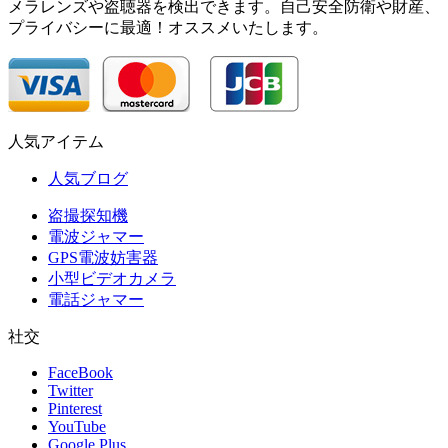
メラレンズや盗聴器を検出できます。自己安全防衛や財産、
プライバシーに最適！オススメいたします。
人気アイテム
人気ブログ
盗撮探知機
電波ジャマー
GPS電波妨害器
小型ビデオカメラ
電話ジャマー
社交
FaceBook
Twitter
Pinterest
YouTube
Google Plus