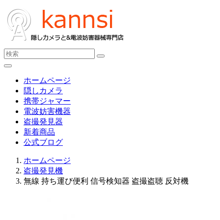
ホームページ
隠しカメラ
携帯ジャマー
電波妨害機器
盗撮発見器
新着商品
公式ブログ
ホームページ
盗撮発見機
無線 持ち運び便利 信号検知器 盗撮盗聴 反対機