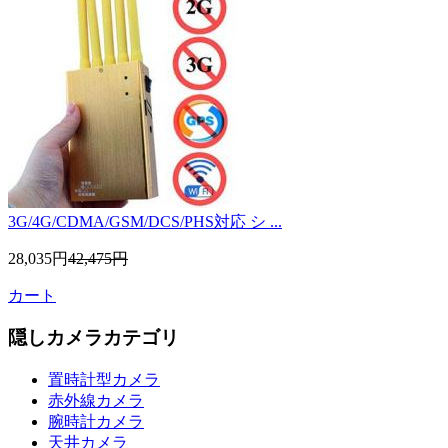
3G/4G/CDMA/GSM/DCS/PHS対応 シ ...
28,035円
42,475円
カート
隠しカメラカテゴリ
置時計型カメラ
赤外線カメラ
腕時計カメラ
天井カメラ