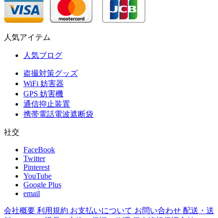
人気アイテム
人気ブログ
盗撮対策グッズ
WiFi 妨害器
GPS 妨害機
通信抑止装置
携帯電話電波遮断袋
社交
FaceBook
Twitter
Pinterest
YouTube
Google Plus
email
会社概要
利用規約
お支払いについて
お問い合わせ
配送・送