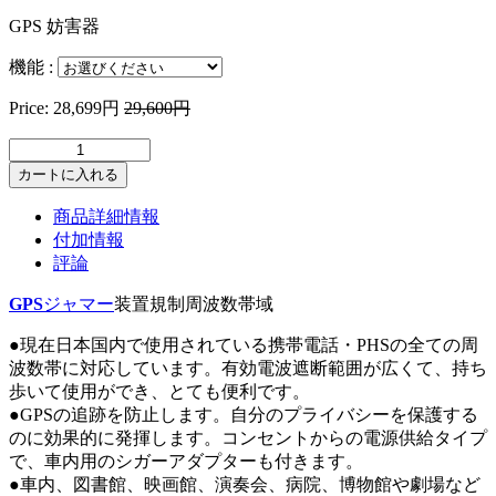
GPS 妨害器
機能
:
Price:
28,699円
29,600円
カートに入れる
商品詳細情報
付加情報
評論
GPS
ジャマー
装置規制周波数帯域
●現在日本国内で使用されている携帯電話・PHSの全ての周
波数帯に対応しています。有効電波遮断範囲が広くて、持ち
歩いて使用ができ、とても便利です。
●GPSの追跡を防止します。自分のプライバシーを保護する
のに効果的に発揮します。コンセントからの電源供給タイプ
で、車内用のシガーアダプターも付きます。
●車内、図書館、映画館、演奏会、病院、博物館や劇場など