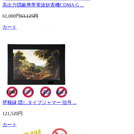
高出力隠蔽携帯電波妨害機CDMA G ...
61,000円
63,125円
カート
壁额縁 隠しタイプジャマー 信号 ...
121,520円
カート