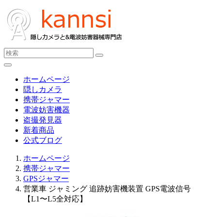
ホームページ
隠しカメラ
携帯ジャマー
電波妨害機器
盗撮発見器
新着商品
公式ブログ
ホームページ
携帯ジャマー
GPSジャマー
営業車 ジャミング 追跡妨害機装置 GPS電波信号
【L1〜L5全対応】