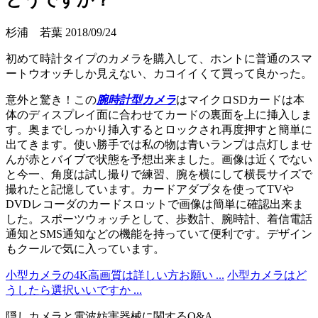
杉浦 若葉
2018/09/24
初めて時計タイプのカメラを購入して、ホントに普通のスマ
ートウオッチしか見えない、カコイイくて買って良かった。
意外と驚き！この
腕時計型カメラ
はマイクロSDカードは本
体のディスプレイ面に合わせてカードの裏面を上に挿入しま
す。奥までしっかり挿入するとロックされ再度押すと簡単に
出てきます。使い勝手では私の物は青いランプは点灯しませ
んが赤とバイブで状態を予想出来ました。画像は近くでない
と今一、角度は試し撮りで練習、腕を横にして横長サイズで
撮れたと記憶しています。カードアダプタを使ってTVや
DVDレコーダのカードスロットで画像は簡単に確認出来ま
した。スポーツウォッチとして、歩数計、腕時計、着信電話
通知とSMS通知などの機能を持っていて便利です。デザイン
もクールで気に入っています。
小型カメラの4K高画質は詳しい方お願い ...
小型カメラはど
うしたら選択いいですか ...
隠しカメラと電波妨害器械に関するQ&A