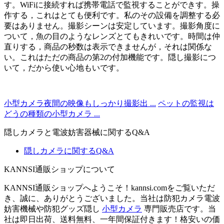
す。WiFiに接続すれば携帯電話で監視することができす。操
作する，これはとても便利です。私のその設備を調整する必
要はありません。撮影シーンは安定しています。撮影角度に
ついて，魚の目のようなレンズとてもきれいです。時間は仲
直りする，商品の秒数は表示できませんが，それは関係な
い。これはただの商品の第2の付加機能です。隠し撮影につ
いて，だから使い心地もいです。
小型カメラ夜間の映像もしっかり撮影出 ...
ペットの監視は
どうの種類の小型カメラ ...
隠しカメラと電波妨害器械に関するQ&A
隠しカメラに関するQ&A
KANNSI通販ショップについて
KANNSI通販ショップへようこそ！kannsi.comをご覧いただ
き、誠に、ありがとうございました。当社は防犯カメラ電波
妨害機械や防犯グッズ隠し
小型カメラ
専門販売店です。当
社は即日出荷、送料無料、一年間保証付きます！格安いの価