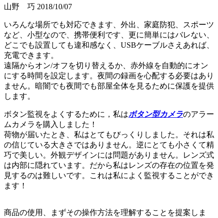
山野 巧
2018/10/07
いろんな場所でも対応できます、外出、家庭防犯、スポーツ
など、小型なので、携帯便利です、更に簡単にはバレない、
どこでも設置しても違和感なく、USBケーブルさえあれば、
充電できます。
遠隔からオン/オフを切り替えるか、赤外線を自動的にオン
にする時間を設定します。夜間の録画を心配する必要はあり
ません。暗闇でも夜間でも部屋全体を見るために保護を提供
します。
ボタン監視をよくするために，私は
ボタン型カメラ
のアラー
ムカメラを購入しました！
荷物が届いたとき、私はとてもびっくりしました。それは私
の信じている大きさではありません。逆にとても小さくて精
巧で美しい。外観デザインには問題がありません。レンズ式
は内部に隠れています。だから私はレンズの存在の位置を発
見するのは難しいです。これは私によく監視することができ
ます！
商品の使用、まずその操作方法を理解することを提案しま