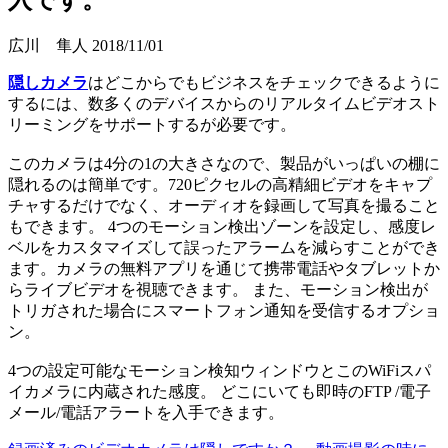
広川 隼人
2018/11/01
隠しカメラ
はどこからでもビジネスをチェックできるように
するには、数多くのデバイスからのリアルタイムビデオスト
リーミングをサポートするが必要です。
このカメラは4分の1の大きさなので、製品がいっぱいの棚に
隠れるのは簡単です。720ピクセルの高精細ビデオをキャプ
チャするだけでなく、オーディオを録画して写真を撮ること
もできます。 4つのモーション検出ゾーンを設定し、感度レ
ベルをカスタマイズして誤ったアラームを減らすことができ
ます。カメラの無料アプリを通じて携帯電話やタブレットか
らライブビデオを視聴できます。 また、モーション検出が
トリガされた場合にスマートフォン通知を受信するオプショ
ン。
4つの設定可能なモーション検知ウィンドウとこのWiFiスパ
イカメラに内蔵された感度。 どこにいても即時のFTP /電子
メール/電話アラートを入手できます。