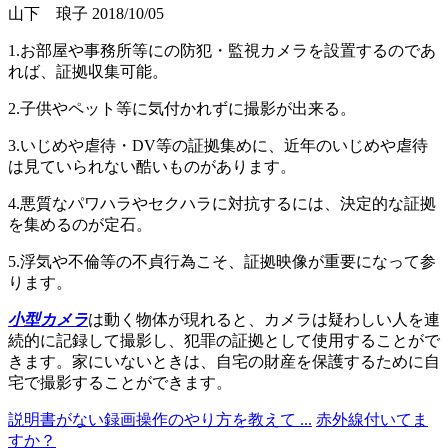
山下 琅子
2018/10/05
1.お部屋や事務所等にの防犯・監視カメラを設置するのであ
れば、証拠収集可能。
2.子供やペット等に気付かれずに撮影が出来る。
3.いじめや虐待・DV等の証拠集めに、近年のいじめや虐待
は見ていられない酷いものがあります。
4.悪質なパワハラやセクハラに対抗するには、決定的な証拠
を集めるのが定石。
5.浮気や不倫等の不貞行為こそ、証拠映像が重要になって参
ります。
小型カメラ
は動く物体が現れると、カメラは疑わしい人を連
続的に記録して撮影し、犯罪の証拠として使用することがで
きます。家にいないときは、自宅の財産を保護するために自
宅で撮影することができます。
説明書がない録画操作のやり方を教えて ...
赤外線付いてま
すか？