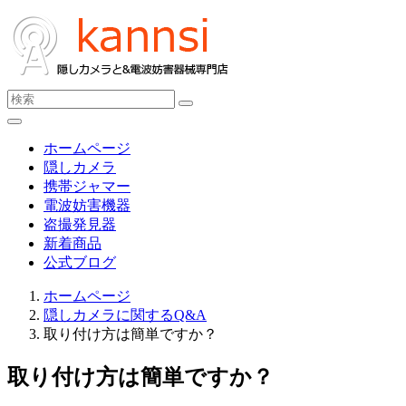
ホームページ
隠しカメラ
携帯ジャマー
電波妨害機器
盗撮発見器
新着商品
公式ブログ
ホームページ
隠しカメラに関するQ&A
取り付け方は簡単ですか？
取り付け方は簡単ですか？